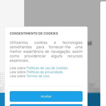
CONSENTIMENTO DE COOKIES
Utilizamos cookies e tecnologias
MUNICÍPIO DE SÃO JOSÉ
semelhantes para fornecer-lhe uma
melhor experiência de navegação, assim
como providenciar alguns recursos
essenciais.
Leia sobre
Políticas de uso de cookies.
Leia sobre
Políticas de privacidade.
Leia sobre
Termos de Uso.
Aceitar