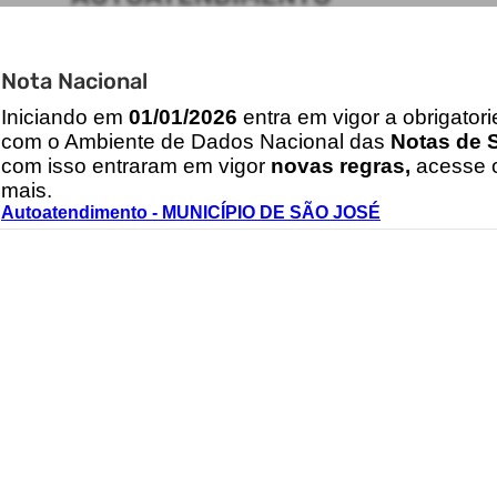
ACESSO RÁPIDO
Nota Nacional
Acesso à Informação
Cidadão
I
niciando em
01/01/2026
entra em vigor a obrigator
Transparência
com o Ambiente de Dados Nacional das
Notas de S
com isso entraram em vigor
novas regras,
acesse o
mais.
Autoatendimento - MUNICÍPIO DE SÃO JOSÉ
CONTATOS
gabinete@pmsj.sc.gov.br
2026 - IPM Sistemas Ltda. Todos os Direitos Reservados.
Termos de Uso
|
Política de Privacidade