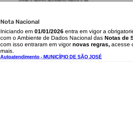
ACESSO RÁPIDO
Nota Nacional
Acesso à Informação
Cidadão
I
niciando em
01/01/2026
entra em vigor a obrigator
Transparência
com o Ambiente de Dados Nacional das
Notas de S
com isso entraram em vigor
novas regras,
acesse o
mais.
Autoatendimento - MUNICÍPIO DE SÃO JOSÉ
CONTATOS
gabinete@pmsj.sc.gov.br
2026 - IPM Sistemas Ltda. Todos os Direitos Reservados.
Termos de Uso
|
Política de Privacidade