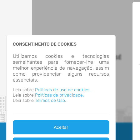
CONSENTIMENTO DE COOKIES
Utilizamos cookies e tecnologias
MUNICÍPIO DE SÃO JOSÉ
semelhantes para fornecer-lhe uma
melhor experiência de navegação, assim
como providenciar alguns recursos
essenciais.
Leia sobre
Políticas de uso de cookies.
Leia sobre
Políticas de privacidade.
Leia sobre
Termos de Uso.
Aceitar