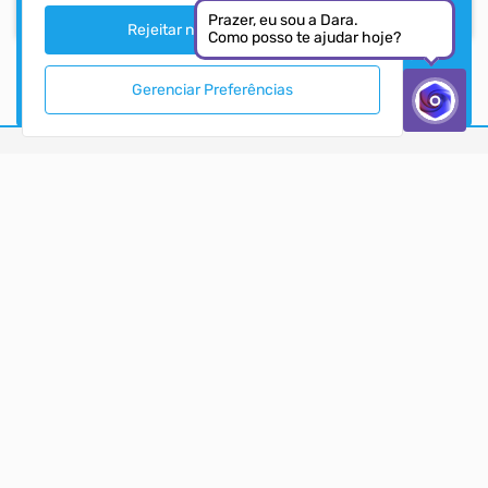
Prazer, eu sou a Dara.
Devido à implantação do novo sistema de gestão
Rejeitar não necessários
Como posso te ajudar hoje?
informatizado e a migração de dados da Prefeitura de
São José - SC, o Portal da Transparência encontra-se
Gerenciar Preferências
Ver mais
em fase de implantação/ativação, o que pode causar
inconsistências nas informações exibidas no mesmo. A
Administração Municipal pede a compreensão da
população e se coloca à disposição para dúvidas e
informações.
MUNICÍPIO DE SÃO JOSÉ
PORTAL DA TRANSPARÊNCIA
ACESSO RÁPIDO
Acesso à Informação
Autoatendimento
Cidadão
LOCALIZAÇÃO